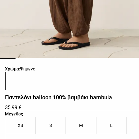
Λίστα χρωμάτων προϊόντος
Χρώμα:
Ψημενο
Παντελόνι balloon 100% βαμβάκι bambula
35.99 €
Λίστα μεγεθών προϊόντος
Μέγεθος
XS
S
M
L