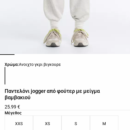
Λίστα χρωμάτων προϊόντος
Χρώμα:
Ανοιχτο γκρι βιγκουρε
Παντελόνι jogger από φούτερ με μείγμα
βαμβακιού
25.99 €
Λίστα μεγεθών προϊόντος
Μέγεθος
XXS
XS
S
M