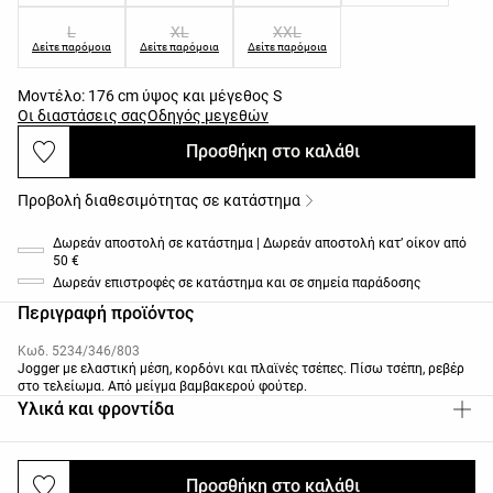
L
XL
XXL
Δείτε παρόμοια
Δείτε παρόμοια
Δείτε παρόμοια
Μοντέλο: 176 cm ύψος και μέγεθος S
Οι διαστάσεις σας
Οδηγός μεγεθών
Προσθήκη στο καλάθι
Προβολή διαθεσιμότητας σε κατάστημα
Δωρεάν αποστολή σε κατάστημα | Δωρεάν αποστολή κατ’ οίκον από
50 €
Δωρεάν επιστροφές σε κατάστημα και σε σημεία παράδοσης
Περιγραφή προϊόντος
Κωδ. 5234/346/803
Jogger με ελαστική μέση, κορδόνι και πλαϊνές τσέπες. Πίσω τσέπη, ρεβέρ
στο τελείωμα. Από μείγμα βαμβακερού φούτερ.
Υλικά και φροντίδα
Προσθήκη στο καλάθι
Αποστολές και επιστροφές