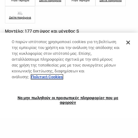
Λίγα τεμάχια
Δείτε παρόμοια
Λίγα τεμάχια
Δείτε παρόμοια
XL
Δείτε παρόμοια
Μοντέλο: 177 cm ύψος και μέγεθος S
Οι διαστάσεις σας
Οδηγός μεγεθών
Ο παρών ιστότοπος χρησιμοποιεί cookies για τη βελτίωση
Προσθήκη στο καλάθι
της εμπειρίας του χρήστη και την ανάλυση της απόδοσης και
της κυκλοφορίας στον ιστότοπό μας. Επίσης,
Περιγραφή προϊόντος
ανταλλάσσουμε πληροφορίες σχετικά με την από μέρους
σας χρήση της τοποθεσίας μας με τους συνεργάτες μέσων
Κωδ. 4729/290/854
κοινωνικής δικτύωσης, διαφημίσεων και
Tank top Compressive με εσωτερικό σουτιέν. Με λεπτομέρεια ραφές στο
ανάλυσης.
Πολιτική Cookies
μπροστινό μέρος. Αναπνεύσιμο ύφασμα υψηλής ανθεκτικότητας.
Υλικά και φροντίδα
Να μην πωληθούν οι προσωπικές πληροφορίες που με
αφορούν
Προσθήκη στο καλάθι
Αποστολές και επιστροφές