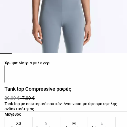
Λίστα χρωμάτων προϊόντος
Χρώμα:
Μετριο μπλε γκρι
Tank top Compressive ραφές
29.99 €
17.99 €
Tank top με εσωτερικό σουτιέν. Αναπνεύσιμο ύφασμα υψηλής
ανθεκτικότητας.
Λίστα μεγεθών προϊόντος
Μέγεθος
XS
S
M
L