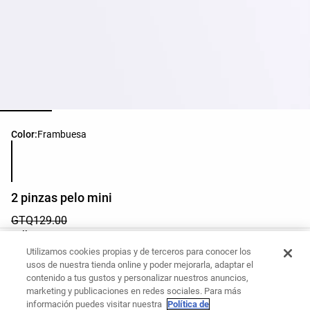
Lista de colores del producto
Color:
Frambuesa
2 pinzas pelo mini
GTQ129.00
Lista de tallas del producto
Talla
Utilizamos cookies propias y de terceros para conocer los
03 - Talla Única
usos de nuestra tienda online y poder mejorarla, adaptar el
contenido a tus gustos y personalizar nuestros anuncios,
marketing y publicaciones en redes sociales. Para más
¿Quieres comprar este artículo?
información puedes visitar nuestra
Política de