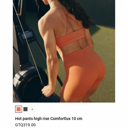
Lista de colores del producto
+
Hot pants high rise Comfortlux 10 cm
GTQ319.00