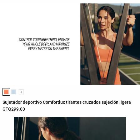
Lista de colores del producto
+
Sujetador deportivo Comfortlux tirantes cruzados sujeción ligera
GTQ299.00