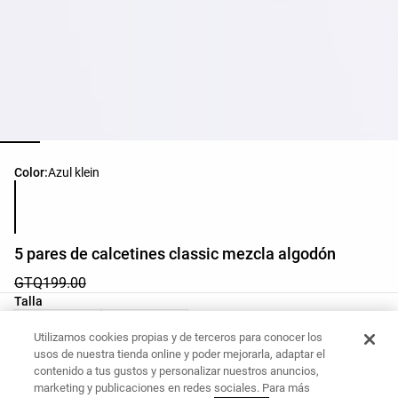
Lista de colores del producto
Color:
Azul klein
5 pares de calcetines classic mezcla algodón
GTQ199.00
Lista de tallas del producto
Talla
36-38
39-41
Utilizamos cookies propias y de terceros para conocer los
usos de nuestra tienda online y poder mejorarla, adaptar el
contenido a tus gustos y personalizar nuestros anuncios,
marketing y publicaciones en redes sociales. Para más
¿Quieres comprar este artículo?