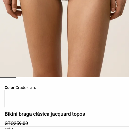
Lista de colores del producto
Color:
Crudo claro
Bikini braga clásica jacquard topos
GTQ259.00
Lista de tallas del producto