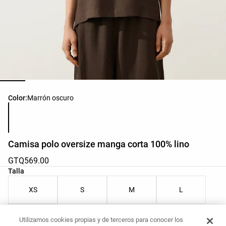
Lista de colores del producto
Color:
Marrón oscuro
Camisa polo oversize manga corta 100% lino
GTQ569.00
Lista de tallas del producto
Talla
XS
S
M
L
XL
Utilizamos cookies propias y de terceros para conocer los