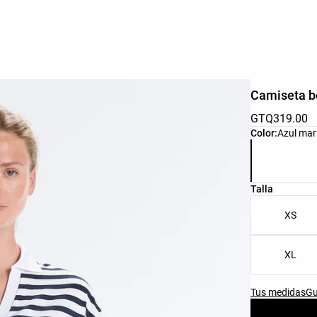
Camiseta b
GTQ319.00
Lista de colo
Color:
Azul mar
Lista de tall
Talla
XS
XL
Tus medidas
Gu