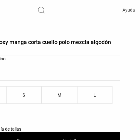
Ayuda
oxy manga corta cuello polo mezcla algodón
res del producto
ino
as del producto
S
M
L
ía de tallas