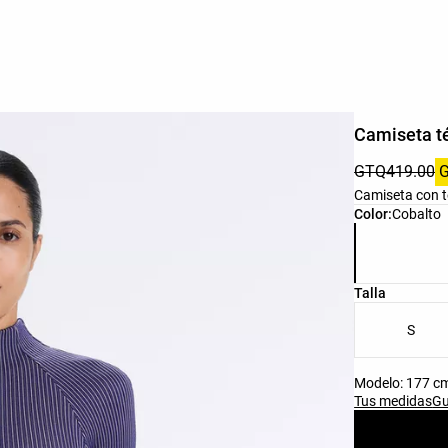
Camiseta t
GTQ419.00
Camiseta con te
Lista de colo
Color:
Cobalto
Lista de tall
Talla
S
Modelo: 177 cm 
Tus medidas
Gu