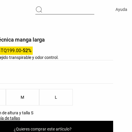
Ayuda
écnica manga larga
GTQ199.00
-52%
jido transpirable y odor control.
res del producto
as del producto
M
L
de altura y talla S
ía de tallas
¿Quieres comprar este artículo?