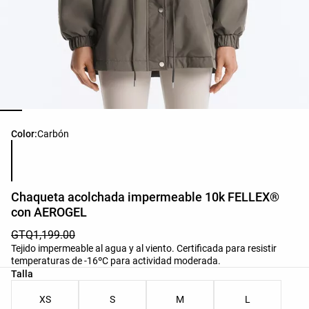
Lista de colores del producto
Color:
Carbón
Chaqueta acolchada impermeable 10k FELLEX®
con AEROGEL
GTQ1,199.00
Tejido impermeable al agua y al viento. Certificada para resistir
temperaturas de -16ºC para actividad moderada.
Lista de tallas del producto
Talla
XS
S
M
L