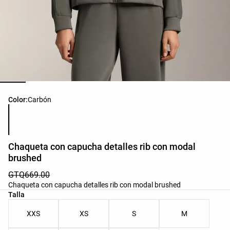
Lista de colores del producto
Color:
Carbón
Chaqueta con capucha detalles rib con modal
brushed
GTQ669.00
Chaqueta con capucha detalles rib con modal brushed
Lista de tallas del producto
Talla
XXS
XS
S
M