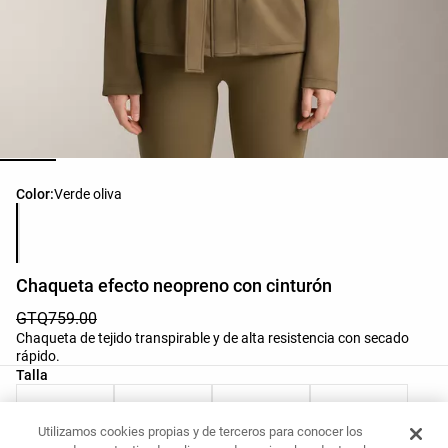
Lista de colores del producto
Color:
Verde oliva
Chaqueta efecto neopreno con cinturón
GTQ759.00
Chaqueta de tejido transpirable y de alta resistencia con secado
rápido.
Lista de tallas del producto
Talla
XS
S
M
L
Utilizamos cookies propias y de terceros para conocer los