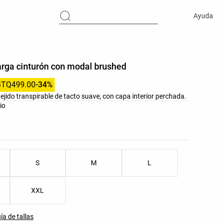
Ayuda
arga cinturón con modal brushed
GTQ499.00
-34%
jido transpirable de tacto suave, con capa interior perchada.
res del producto
io
as del producto
S
M
L
XXL
ía de tallas