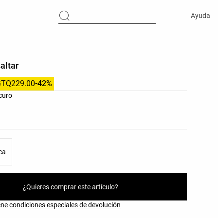
Ayuda
altar
GTQ229.00
-42%
res del producto
curo
as del producto
ica
¿Quieres comprar este artículo?
iene
condiciones especiales de devolución