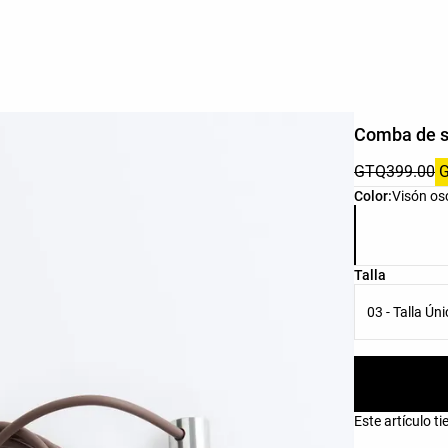
Comba de s
GTQ399.00
Lista de colo
Color:
Visón os
Lista de tall
Talla
03 - Talla Ún
Este artículo t