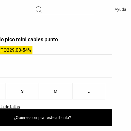
Ayuda
lo pico mini cables punto
GTQ229.00
-54%
res del producto
as del producto
S
M
L
ía de tallas
¿Quieres comprar este artículo?