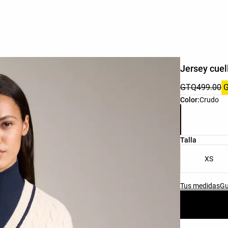
Jersey cuel
GTQ499.00
Lista de colo
Color:
Crudo
Lista de tall
Talla
XS
Tus medidas
Gu