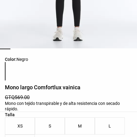
Lista de colores del producto
Color:
Negro
Mono largo Comfortlux vainica
GTQ569.00
Mono con tejido transpirable y de alta resistencia con secado
rápido.
Lista de tallas del producto
Talla
XS
S
M
L