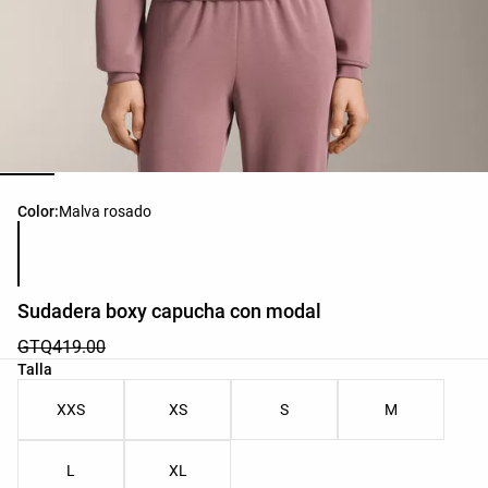
Lista de colores del producto
Color:
Malva rosado
Sudadera boxy capucha con modal
GTQ419.00
Lista de tallas del producto
Talla
XXS
XS
S
M
L
XL