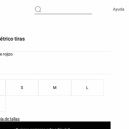
Ayuda
étrico tiras
res del producto
e rojizo
as del producto
S
M
L
ía de tallas