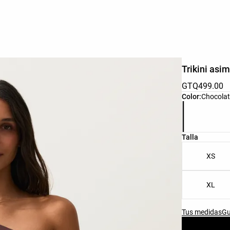
Trikini asim
GTQ499.00
Lista de colo
Color:
Chocolat
Lista de tall
Talla
XS
XL
Tus medidas
Gu