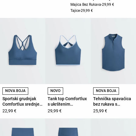
Majica Bez Rukava
-
29,99 €
Tajice
-
29,99 €
NOVA BOJA
NOVO
NOVA BOJA
Sportski grudnjak
Tank top Comfortlux
Tehnička spavaćica
Comfortlux srednje
s ukrštenim
bez rukava s
potpore s
naramenicama
patentnim
22,99 €
29,99 €
25,99 €
košaricama
zatvaračem