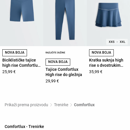
NOVA BOJA
NOVA BOJA
RAZLIČITE DUŽINE
Biciklističke tajice
Kratka suknja high
NOVA BOJA
high rise Comfortlux
rise s dvostrukim
Tajice Comfortlux
20 cm
slojem
25,99 €
35,99 €
High rise do gležnja
29,99 €
Prikaži prema proizvodu
Trenirke
Comfortlux
Comfortlux - Trenirke