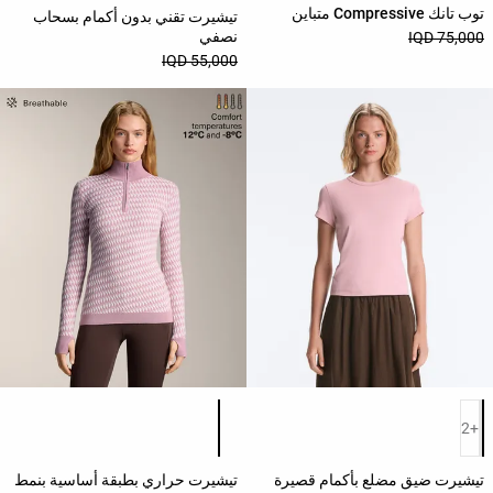
توب تانك Compressive متباين
تيشيرت تقني بدون أكمام بسحاب
شورتات
نصفي
75,000 IQD
| تنانير
55,000 IQD
توبات
تيشيرتات
سباحة
كتان
قمصان
جاكيتاتi
| صديري
سويتشرتات
قائمة ألوان المنتج
قائمة ألوان المنتج
+2
مرقط
تيشيرت ضيق مضلع بأكمام قصيرة
تيشيرت حراري بطبقة أساسية بنمط
حزمة