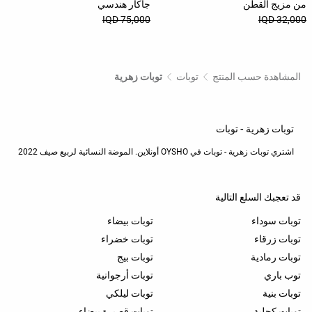
من مزيج القطن
جاكار هندسي
سراويل
75,000 IQD
32,000 IQD
داخلية
جوارب
المشاهدة حسب المنتج
توبات
توبات زهرية
أحذية
حقائب |
توبات زهرية - توبات
حقائب
أدوات
اشتري توبات زهرية - توبات في OYSHO أونلاين. الموضة النسائية لربيع صيف 2022
شخصية
الإكسسوارات
قد تعجبك السلع التالية
الشراء
توبات سوداء
توبات بيضاء
حسب
توبات زرقاء
توبات خضراء
المقاس
توبات رمادية
توبات بيج
توب باري
توبات أرجوانية
توبات بنية
توبات ليلكي
Oysho
توبات كحلية
توبات قصيرة بيضاء