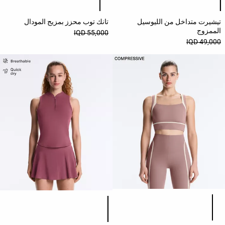
النشاط
تيشيرت متداخل من الليوسيل
تانك توب محزز بمزيج المودال
المشاهدة
الممزوج
55,000 IQD
حسب
49,000 IQD
الجودة
تنزيلات
مشاهدة
الكل
لغينغ
بناطيل
حمالات
صدر
رياضية
قائمة ألوان المنتج
قائمة ألوان المنتج
جمبسوتات