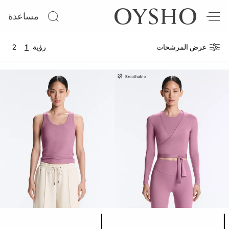
مساعدة
وصل
حديثًا
عرض المرشحات
رؤية
1
2
Summer
days
Active
shorts
الأكثر
مبيعًا
المشاهدة
حسب
المنتج
المشاهدة
قائمة ألوان المنتج
قائمة ألوان المنتج
حسب