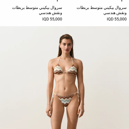
community
سروال بيكيني متوسط بربطات
سروال بيكيني متوسط بربطات
ونقش هندسي
ونقش هندسي
Oysho
55,000 IQD
55,000 IQD
Community
افتتاحية
مساعدة