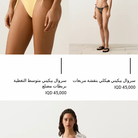
النشاط
المشاهدة
حسب
الجودة
تنزيلات
مشاهدة
قائمة ألوان المنتج
قائمة ألوان المنتج
الكل
لغينغ
سروال بيكيني هيكلي بنقشة مربعات
سروال بيكيني متوسط التغطية
بربطات مضلع
45,000 IQD
بناطيل
45,000 IQD
حمالات
صدر
رياضية
جمبسوتات