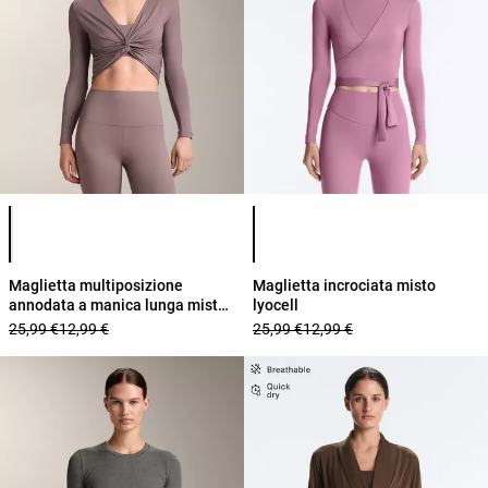
Elenco dei colori del prodotto
Elenco dei colori del prodotto
Maglietta multiposizione
Maglietta incrociata misto
annodata a manica lunga misto
lyocell
lyocell
25,99 €
12,99 €
25,99 €
12,99 €