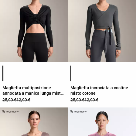
Elenco dei colori del prodotto
Elenco dei colori del prodotto
Maglietta multiposizione
Maglietta incrociata a costine
annodata a manica lunga misto
misto cotone
lyocell
25,99 €
12,99 €
25,99 €
12,99 €