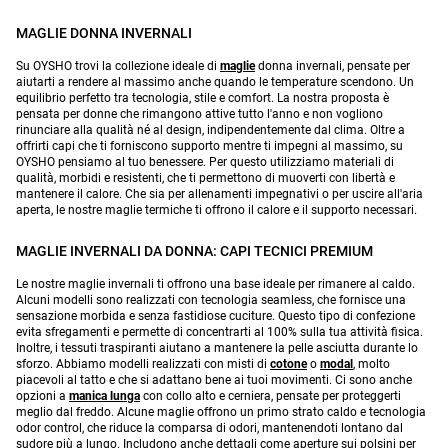
MAGLIE DONNA INVERNALI
Su OYSHO trovi la collezione ideale di
maglie
donna invernali, pensate per
aiutarti a rendere al massimo anche quando le temperature scendono. Un
equilibrio perfetto tra tecnologia, stile e comfort. La nostra proposta è
pensata per donne che rimangono attive tutto l'anno e non vogliono
rinunciare alla qualità né al design, indipendentemente dal clima. Oltre a
offrirti capi che ti forniscono supporto mentre ti impegni al massimo, su
OYSHO pensiamo al tuo benessere. Per questo utilizziamo materiali di
qualità, morbidi e resistenti, che ti permettono di muoverti con libertà e
mantenere il calore. Che sia per allenamenti impegnativi o per uscire all'aria
aperta, le nostre maglie termiche ti offrono il calore e il supporto necessari.
MAGLIE INVERNALI DA DONNA: CAPI TECNICI PREMIUM
Le nostre maglie invernali ti offrono una base ideale per rimanere al caldo.
Alcuni modelli sono realizzati con tecnologia seamless, che fornisce una
sensazione morbida e senza fastidiose cuciture. Questo tipo di confezione
evita sfregamenti e permette di concentrarti al 100% sulla tua attività fisica.
Inoltre, i tessuti traspiranti aiutano a mantenere la pelle asciutta durante lo
sforzo. Abbiamo modelli realizzati con misti di
cotone
o
modal
, molto
piacevoli al tatto e che si adattano bene ai tuoi movimenti. Ci sono anche
opzioni a
manica lunga
con collo alto e cerniera, pensate per proteggerti
meglio dal freddo. Alcune maglie offrono un primo strato caldo e tecnologia
odor control, che riduce la comparsa di odori, mantenendoti lontano dal
sudore più a lungo. Includono anche dettagli come aperture sui polsini per