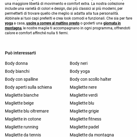
una maggiore libertà di movimento e comfort extra. La nostra collezione
include una varietà di colori e design, dai più classici ai più moderni, per
permetterti di trovare quello che meglio si adatta alla tua personalità.
Abbinale ai tuoi capi preferiti e crea look comodi e funzionali. Che sia per fare
yoga
a casa,
uscire a correre al mattino presto
o goderti una
giornata in
montagna
, le nostre maglie ti accompagnano in ogni programma, offrendoti
calore e comfort affinché nulla ti fermi.
Può interessarti
Body donna
Body neri
Body bianchi
Body yoga
Body con spalline
Body con scollo halter
Body aperti sulla schiena
Magliette nere
Magliette bianche
Magliette verdi
Magliette beige
Magliette blu
Magliette blu oltremare
Magliette grigie
Magliette in cotone
Magliette fitness
Magliette running
Magliette padel
Magliette da tennis
Magliette da montagna