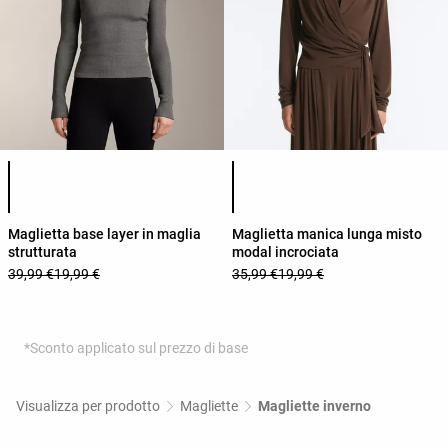
Elenco dei colori del prodotto
Elenco dei colori del prodotto
Maglietta base layer in maglia
Maglietta manica lunga misto
strutturata
modal incrociata
39,99 €
19,99 €
35,99 €
19,99 €
*Sconto applicato sul prezzo di base
Visualizza per prodotto
Magliette
Magliette inverno