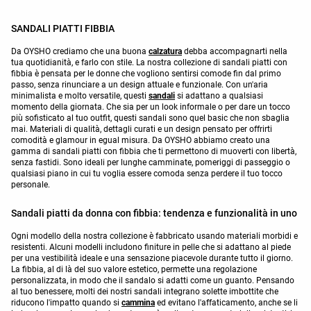
SANDALI PIATTI FIBBIA
Da OYSHO crediamo che una buona
calzatura
debba accompagnarti nella
tua quotidianità, e farlo con stile. La nostra collezione di sandali piatti con
fibbia è pensata per le donne che vogliono sentirsi comode fin dal primo
passo, senza rinunciare a un design attuale e funzionale. Con un'aria
minimalista e molto versatile, questi
sandali
si adattano a qualsiasi
momento della giornata. Che sia per un look informale o per dare un tocco
più sofisticato al tuo outfit, questi sandali sono quel basic che non sbaglia
mai. Materiali di qualità, dettagli curati e un design pensato per offrirti
comodità e glamour in egual misura. Da OYSHO abbiamo creato una
gamma di sandali piatti con fibbia che ti permettono di muoverti con libertà,
senza fastidi. Sono ideali per lunghe camminate, pomeriggi di passeggio o
qualsiasi piano in cui tu voglia essere comoda senza perdere il tuo tocco
personale.
Sandali piatti da donna con fibbia: tendenza e funzionalità in uno
Ogni modello della nostra collezione è fabbricato usando materiali morbidi e
resistenti. Alcuni modelli includono finiture in pelle che si adattano al piede
per una vestibilità ideale e una sensazione piacevole durante tutto il giorno.
La fibbia, al di là del suo valore estetico, permette una regolazione
personalizzata, in modo che il sandalo si adatti come un guanto. Pensando
al tuo benessere, molti dei nostri sandali integrano solette imbottite che
riducono l'impatto quando si
cammina
ed evitano l'affaticamento, anche se li