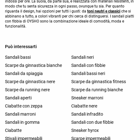
indossi per ore. La suola, da parte sua, è realizzata con materiali resistenti, in
modo che tu senta sicurezza in ogni passo, ovunque tu sia. Per quanto
riguarda il design, hai opzioni per tutti i gusti: da
toni neutri e classici
che si
abbinano a tutto, a colori vibranti per chi cerca di distinguersi. I sandali piatti
con fibbia di OYSHO sono la combinazione ideale di comodità, moda e
funzionalità.
Può interessarti
Sandali bassi
Sandali neri
Scarpe da ginnastica bianche
Sandali con fibbie
Sandali da spiaggia
Sandali bassi neri
Scarpe da ginnastica nere
Scarpe da ginnastica fitness
Scarpe da running nere
Scarpe da running bianche
Sandali aperti
Sneaker marroni
Ciabatte con zeppa
Ciabatte nere
Sandali marroni
Sandali infradito
Sandali in gomma
Sandali con due fibbie
Ciabatte
Sneaker hyrox
Stivali impermeabili
Scarpe impermeabili