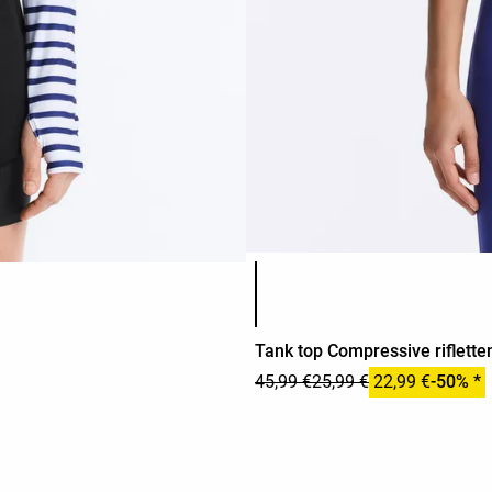
Elenco dei colori del prodotto
Tank top Compressive riflette
45,99 €
25,99 €
22,99 €
-50% *