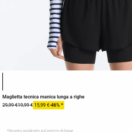
Elenco dei colori del prodotto
Maglietta tecnica manica lunga a righe
29,99 €
19,99 €
15,99 €
-46% *
*Sconto applicato sul prezzo di base