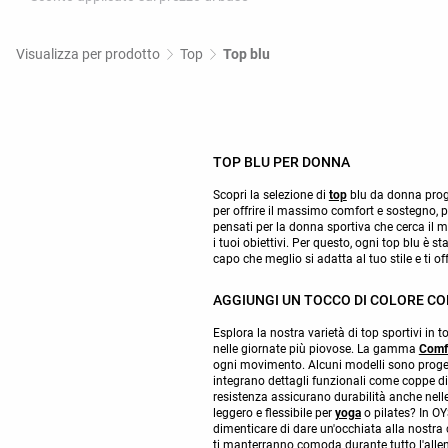
Visualizza per prodotto
Top
Top blu
TOP BLU PER DONNA
Scopri la selezione di
top
blu da donna proge
per offrire il massimo comfort e sostegno, p
pensati per la donna sportiva che cerca il m
i tuoi obiettivi. Per questo, ogni top blu è s
capo che meglio si adatta al tuo stile e ti of
AGGIUNGI UN TOCCO DI COLORE CO
Esplora la nostra varietà di top sportivi in 
nelle giornate più piovose. La gamma
Comf
ogni movimento. Alcuni modelli sono progett
integrano dettagli funzionali come coppe di i
resistenza assicurano durabilità anche nell
leggero e flessibile per
yoga
o pilates? In OY
dimenticare di dare un'occhiata alla nostra 
ti manterranno comoda durante tutto l'allena