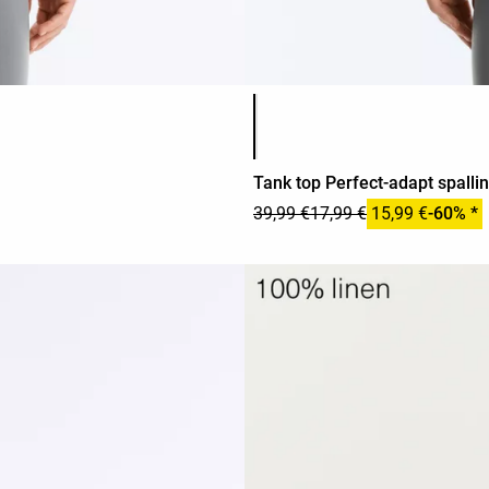
Elenco dei colori del prodotto
Tank top Perfect-adapt spalli
39,99 €
17,99 €
15,99 €
-60% *