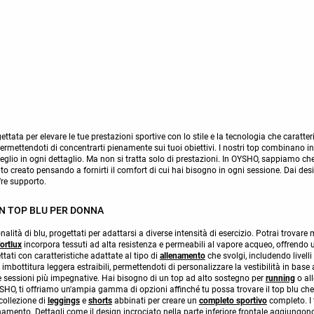
ttata per elevare le tue prestazioni sportive con lo stile e la tecnologia che carat
ermettendoti di concentrarti pienamente sui tuoi obiettivi. I nostri top combinano i
eglio in ogni dettaglio. Ma non si tratta solo di prestazioni. In OYSHO, sappiamo c
tato creato pensando a fornirti il comfort di cui hai bisogno in ogni sessione. Dai design
fre supporto.
N TOP BLU PER DONNA
tonalità di blu, progettati per adattarsi a diverse intensità di esercizio. Potrai trova
ortlux
incorpora tessuti ad alta resistenza e permeabili al vapore acqueo, offrendo u
ati con caratteristiche adattate al tipo di
allenamento
che svolgi, includendo livelli
mbottitura leggera estraibili, permettendoti di personalizzare la vestibilità in base al
e sessioni più impegnative. Hai bisogno di un top ad alto sostegno per
running
o al
SHO, ti offriamo un'ampia gamma di opzioni affinché tu possa trovare il top blu che s
collezione di
leggings
e
shorts
abbinati per creare un
completo sportivo
completo. I 
mento. Dettagli come il design incrociato nella parte inferiore frontale aggiungono 