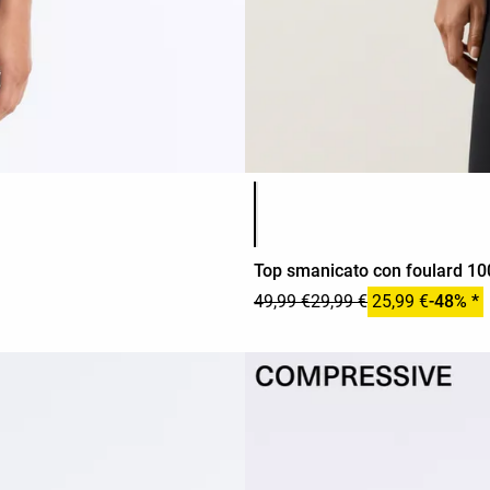
Elenco dei colori del prodotto
Top smanicato con foulard 10
49,99 €
29,99 €
25,99 €
-48% *