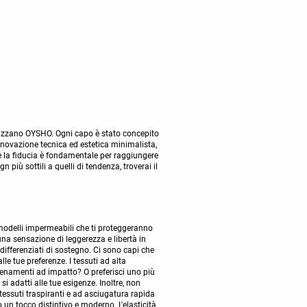
terizzano OYSHO. Ogni capo è stato concepito
nnovazione tecnica ed estetica minimalista,
he la fiducia è fondamentale per raggiungere
 più sottili a quelli di tendenza, troverai il
re modelli impermeabili che ti proteggeranno
na sensazione di leggerezza e libertà in
 differenziati di sostegno. Ci sono capi che
le tue preferenze. I tessuti ad alta
lenamenti ad impatto? O preferisci uno più
i adatti alle tue esigenze. Inoltre, non
tessuti traspiranti e ad asciugatura rapida
un tocco distintivo e moderno. L'elasticità