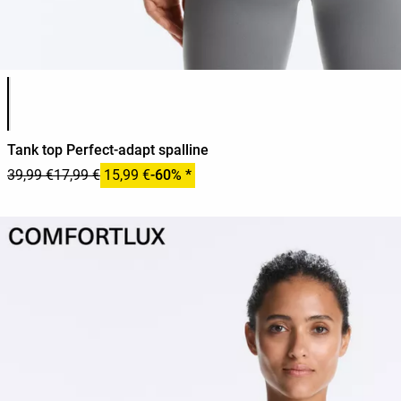
Elenco dei colori del prodotto
Tank top Perfect-adapt spalline
39,99 €
17,99 €
15,99 €
-60% *