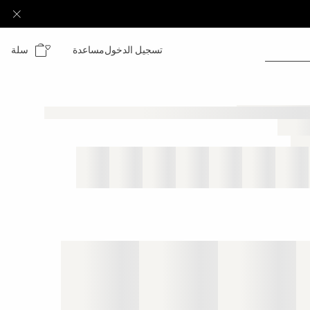
سلة
تسجيل الدخول
مساعدة