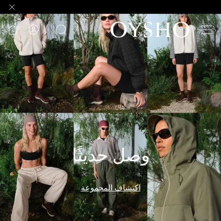
وصل
حديثًا
Active
shorts
الأكثر
مبيعًا
المشاهدة
حسب
وصل حديثًا
المنتج
المشاهدة
حسب
اكتشاف المجموعة
النشاط
المشاهدة