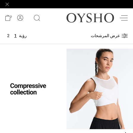
وصل
حديثًا
Active
عرض المرشحات
رؤية
1
2
shorts
الأكثر
مبيعًا
المشاهدة
حسب
المنتج
المشاهدة
حسب
النشاط
المشاهدة