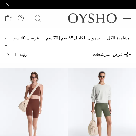
وصل
حديثًا
Active
shorts
مشاهدة الكل
سروال للكاحل 65 سم | 70 سم
قرصان 40 سم
سروال 
الأكثر
عرض المرشحات
رؤية
1
2
مبيعًا
المشاهدة
حسب
المنتج
المشاهدة
حسب
النشاط
المشاهدة