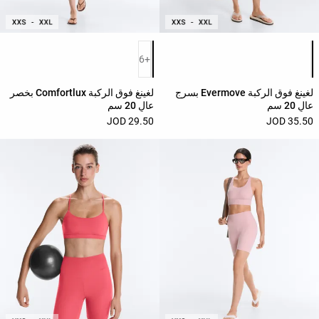
حسب
الجودة
قائمة ألوان المنتج
قائمة ألوان المنتج
Oysho
+6
Community
لغينغ فوق الركبة Evermove بسرج
لغينغ فوق الركبة Comfortlux بخصر
افتتاحية
عالٍ 20 سم
عالٍ 20 سم
29.50 JOD
35.50 JOD
مساعدة