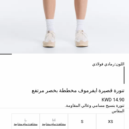
حسب
الجودة
Oysho
Community
افتتاحية
مساعدة
ائمة ألوان المنتج
اللون:
رمادي فولاذي
تنورة قصيرة ايفرموف مخططة بخصر مرتفع
14.90 KWD
تنورة بنسيج مسامي وعالي المقاومة.
ائمة مقاسات المنتج
المقاس
L
M
S
XS
مشاهدة سلع مشابهة
مشاهدة سلع مشابهة