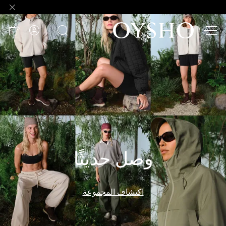
وصل
حديثًا
Active
shorts
الأكثر
مبيعًا
المشاهدة
حسب
وصل حديثًا
المنتج
المشاهدة
حسب
اكتشاف المجموعة
النشاط
المشاهدة