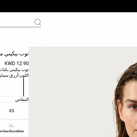
توب بيكيني 
12.90 KWD
توب بيكيني بكبات 
قائمة ألوان الم
اللون:
أزرق سماو
قائمة مقاسات ا
المقاس
XS
XL
مشاهدة سلع مشابهة