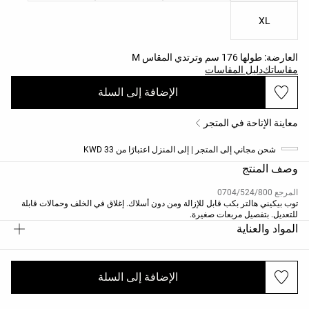
XL
العارضة: طولها 176 سم وترتدي المقاس M
مقاساتك
دليل المقاسات
الإضافة إلى السلة
معاينة الإتاحة في المتجر
شحن مجاني إلى المتجر | إلى المنزل اعتبارًا من 33 KWD
وصف المنتج
المرجع 0704/524/800
توب بيكيني هالتر بكب قابل للإزالة ومن دون أسلاك. إغلاق في الخلف وحمالات قابلة
للتعديل. بتفصيل مربعات صغيرة.
المواد والعناية
الإضافة إلى السلة
الشحن والإرجاع