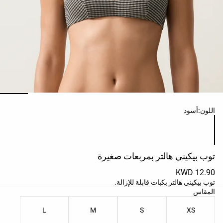
حسب
الجودة
Oysho
Community
افتتاحية
مساعدة
ائمة ألوان المنتج
اللون:
أسود
توب بيكيني هالتر بمربعات صغيرة
12.90 KWD
توب بيكيني هالتر بكبات قابلة للإزالة.
ائمة مقاسات المنتج
المقاس
L
M
S
XS