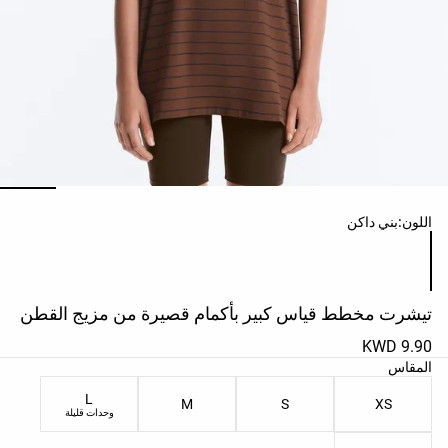
حسب
الجودة
Oysho
Community
افتتاحية
مساعدة
ائمة ألوان المنتج
اللون:
بني داكن
تيشرت مخطط قياس كبير بأكمام قصيرة من مزيج القطن
9.90 KWD
ائمة مقاسات المنتج
المقاس
L
M
S
XS
وحدات قليلة