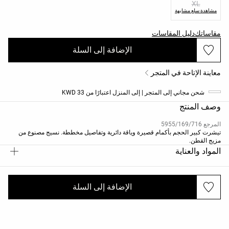
XL
مشاهدة سلع مشابهة
مقاساتك
دليل المقاسات
الإضافة إلى السلة
معاينة الإتاحة في المتجر
شحن مجاني إلى المتجر | إلى المنزل اعتبارًا من 33 KWD
وصف المنتج
المرجع 5955/169/716
تيشرت كبير الحجم بأكمام قصيرة وياقة دائرية وتفاصيل مخططة. نسيج مصنوع من
مزيج القطن.
المواد والعناية
الإضافة إلى السلة
الشحن والإرجاع