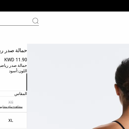
حمالة صدر رياضية Comfortlux مثلثة
11.90 KWD
حمالة صدر رياضية
قائمة ألوان الم
اللون:
أسود
قائمة مقاسات ا
المقاس
XS
مشاهدة سلع مشابهة
XL