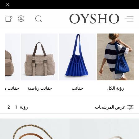
وصل
حديثًا
Active
shorts
الأكثر
مبيعًا
المشاهدة
حسب
رؤية الكل
حقائب
حقائب رياضية
المنتج
عرض المرشحات
رؤية
1
2
المشاهدة
حسب
النشاط
المشاهدة