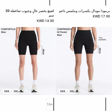
برمودا مودال بكسرات وملمس ناعم
لغينغ بخصر عالٍ وجيوب ضاغطة 20
سم
17.90 KWD
14.90 KWD
قائمة ألوان المنتج
قائمة ألوان المنتج
+16