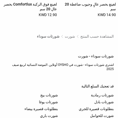
لغينغ بخصر عالٍ وجيوب ضاغطة 20
لغينغ فوق الركبة Comfortlux بخصر
سم
عالٍ 20 سم
12.90 KWD
14.90 KWD
المشاهدة حسب المنتج
شورت
شورتات سوداء
شورتات سوداء - شورت
اشتري شورتات سوداء - شورت في OYSHO أونلاين. الموضة النسائية لربيع صيف
2025
قد تعجبك السلع التالية
شورتات رمادية
شورتات بيج
شورتات بادل
شورتات يوغا
بنطلونات قصيرة للجري
بنطلونات قصيرة بيضاء
شورت للحوامل
شورت باري