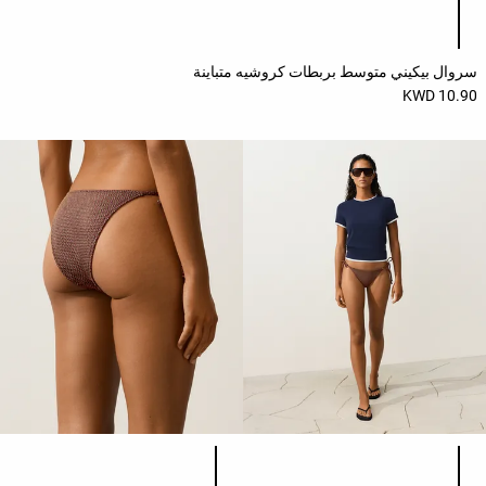
سروال بيكيني متوسط بربطات كروشيه متباينة
10.90 KWD
قائمة ألوان المنتج
قائمة ألوان المنتج