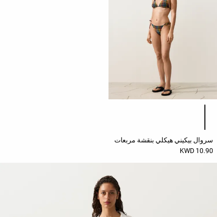
حسب
الجودة
Oysho
Community
افتتاحية
مساعدة
قائمة ألوان المنتج
سروال بيكيني هيكلي بنقشة مربعات
10.90 KWD