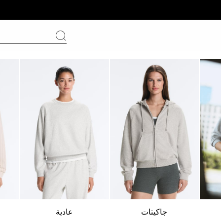
جاكيتات
عادية