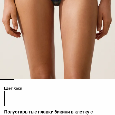
Список цветов товара
Цвет:
Хаки
Полуоткрытые плавки бикини в клетку с