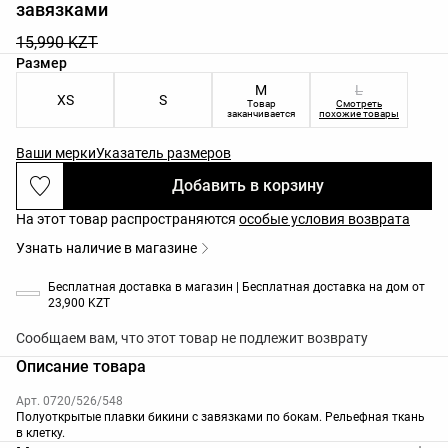
завязками
15,990 KZT
Список размеров товара
Размер
M
L
XS
S
Товар
Смотреть
заканчивается
похожие товары
Ваши мерки
Указатель размеров
Добавить в корзину
На этот товар распространяются
особые условия возврата
Узнать наличие в магазине
Бесплатная доставка в магазин | Бесплатная доставка на дом от
23,900 KZT
Сообщаем вам, что этот товар не подлежит возврату
Описание товара
Арт. 0720/526/548
Полуоткрытые плавки бикини с завязками по бокам. Рельефная ткань
в клетку.