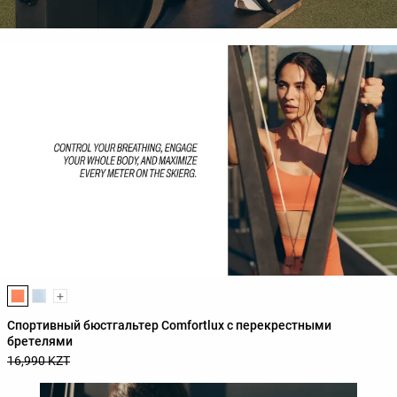
Список цветов товара
+
Спортивный бюстгальтер Comfortlux с перекрестными
бретелями
16,990 KZT