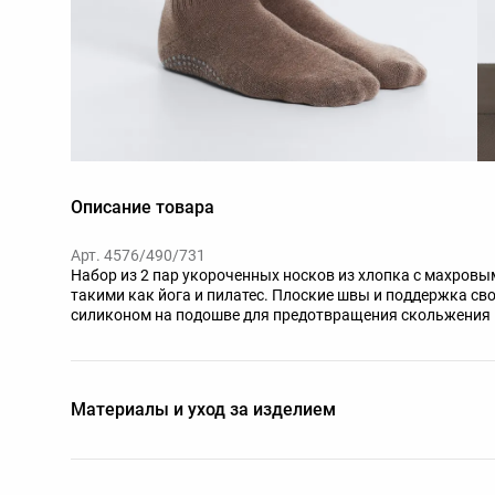
Описание товара
Арт. 4576/490/731
Набор из 2 пар укороченных носков из хлопка с махровы
такими как йога и пилатес. Плоские швы и поддержка св
силиконом на подошве для предотвращения скольжения н
Форма для левой и правой стопы для лучшего прилегания
Материалы и уход за изделием