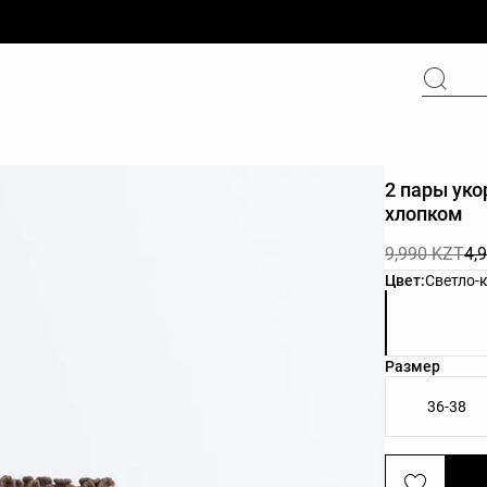
2 пары уко
хлопком
9,990 KZT
4,
Список цвет
Цвет:
Светло-
Список разм
Размер
36-38