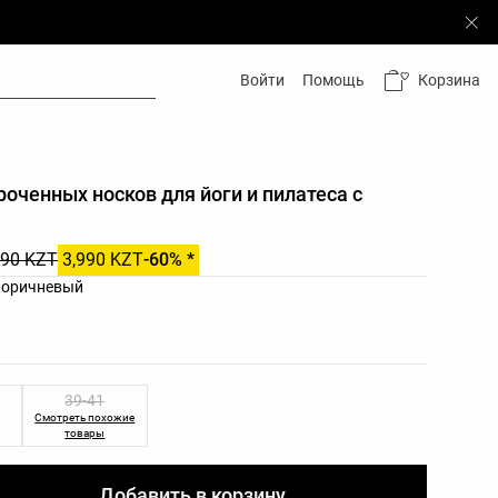
Корзина
Войти
Помощь
роченных носков для йоги и пилатеса с
990 KZT
3,990 KZT
-60% *
ов товара
коричневый
еров товара
39-41
Смотреть похожие
товары
Добавить в корзину