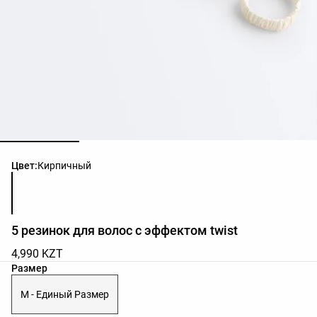
Список цветов товара
Цвет:
Кирпичный
5 резинок для волос с эффектом twist
4,990 KZT
Список размеров товара
Размер
M - Единый Размер