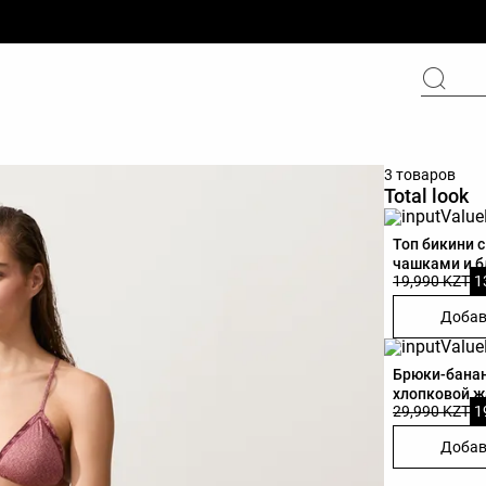
3 товаров
Total look
Топ бикини 
чашками и б
19,990 KZT
1
Добав
Брюки-банан
хлопковой ж
29,990 KZT
1
Добав