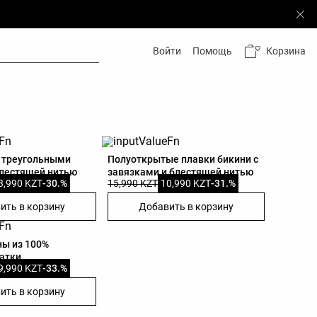
Корзина
Войти
Помощь
с треугольными
Полуоткрытые плавки бикини с
лестящей нитью
завязками и блестящей нитью
3,990 KZT
-30.%
15,990 KZT
10,990 KZT
-31.%
ить в корзину
Добавить в корзину
ы из 100%
атки
9,990 KZT
-33.%
ить в корзину