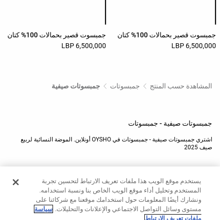
قائمة ألوان المنتج
قائمة ألوان المنتج
حسب
الجودة
Oysho
جمبسوت قصير بحمالات 100% كتان
جمبسوت قصير بحمالات 100% كتان
Community
6,500,000 LBP
6,500,000 LBP
افتتاحية
المشاهدة حسب المنتج
جمبسوتات
جمبسوتات صيفية
مساعدة
جمبسوتات صيفية - جمبسوتات
اشتري جمبسوتات صيفية - جمبسوتات في OYSHO أونلاين. الموضة النسائية لربيع
صيف 2025
قد تعجبك السلع التالية
يستخدم موقع الويب هذا ملفات تعريف الارتباط لتحسين تجربة
المستخدم وتحليل أداء موقع الويب الخاص بنا ونسبة استخدامه.
جمبسوتات قصيرة
جمبسوتات سادة
ونشارك أيضًا المعلومات حول استخدامك موقعنا مع شركائنا على
Ski
جمبسوتات شتوية
مستوى وسائل التواصل الاجتماعي والإعلانات والتحليلات.
سياسة
ملفات تعريف الارتباط