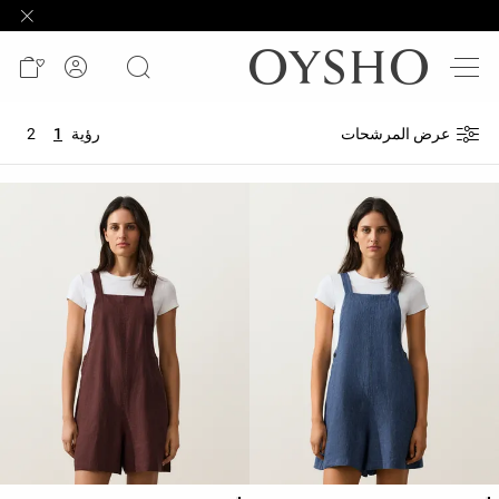
وصل
حديثًا
Active
عرض المرشحات
رؤية
1
2
shorts
الأكثر
مبيعًا
المشاهدة
حسب
المنتج
المشاهدة
حسب
النشاط
المشاهدة