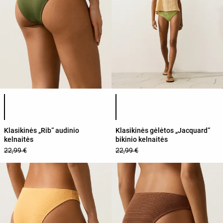
Produkto spalvų sąrašas
Produkto spalvų sąrašas
Klasikinės „Rib“ audinio
Klasikinės gėlėtos „Jacquard“
kelnaitės
bikinio kelnaitės
22,99 €
22,99 €