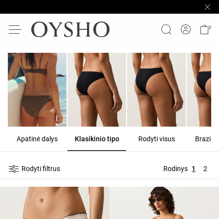
Apatinė dalys
Klasikinio tipo
Rodyti visus
Braziliš
Rodyti filtrus
Rodinys
1
2