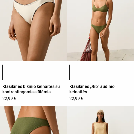
Produkto spalvų sąrašas
Produkto spalvų sąrašas
Klasikinės bikinio kelnaitės su
Klasikinės „Rib“ audinio
kontrastingomis siūlėmis
kelnaitės
22,99 €
22,99 €