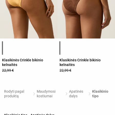
Produkto spalvų sąrašas
Produkto spalvų sąrašas
Klasikinės Crinkle bikinio
Klasikinės Crinkle bikinio
kelnaitės
kelnaitės
22,99 €
22,99 €
Rodyti pagal
Maudymosi
Apatinės
Klasikinio
produktą
kostiumai
dalys
tipo