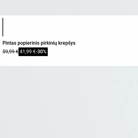
Produkto spalvų sąrašas
Pintas popierinis pirkinių krepšys
59,99 €
41,99 €
-30%