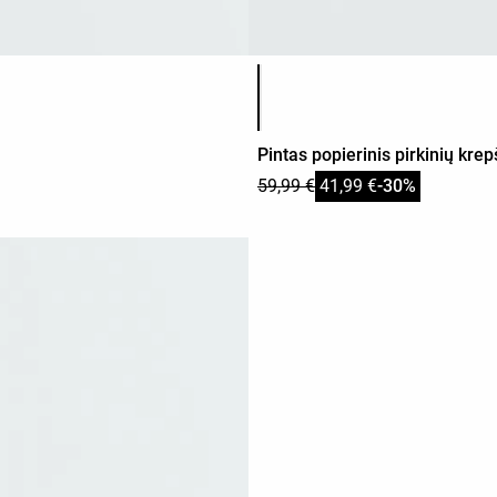
Produkto spalvų sąrašas
Pintas popierinis pirkinių kre
59,99 €
41,99 €
-30%