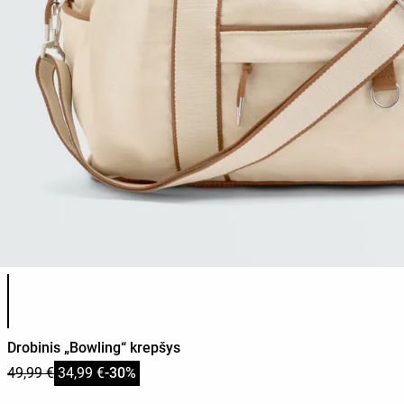
Produkto spalvų sąrašas
Drobinis „Bowling“ krepšys
49,99 €
34,99 €
-30%