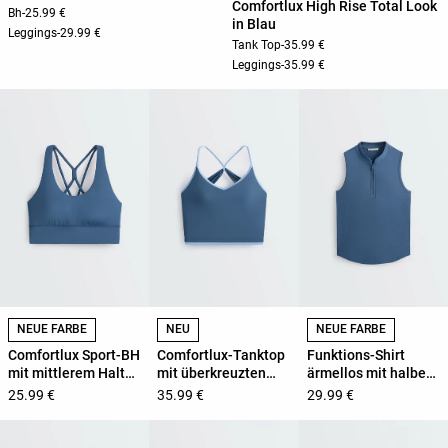
Comfortlux High Rise Total Look
Bh
-
25.99 €
in Blau
Leggings
-
29.99 €
Tank Top
-
35.99 €
Leggings
-
35.99 €
NEUE FARBE
NEU
NEUE FARBE
Comfortlux Sport-BH
Comfortlux-Tanktop
Funktions-Shirt
mit mittlerem Halt
mit überkreuzten
ärmellos mit halbem
und Körbchen
Trägern
Reißverschluss
25.99 €
35.99 €
29.99 €