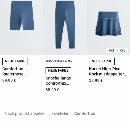
NEUE FARBE
NEUE FARBE
VERSCHIEDENE LÄNGEN
Comfortlux
Kurzer High-Rise-
NEUE FARBE
Radlerhose,
Rock mit doppelter
Knöchellange
Leggings, 20 cm,
Lage
29.99 €
39.99 €
Comfortlux
High Rise
Leggings, High Rise
35.99 €
Nach produkt ansehen
Zweiteiler
Comfortlux