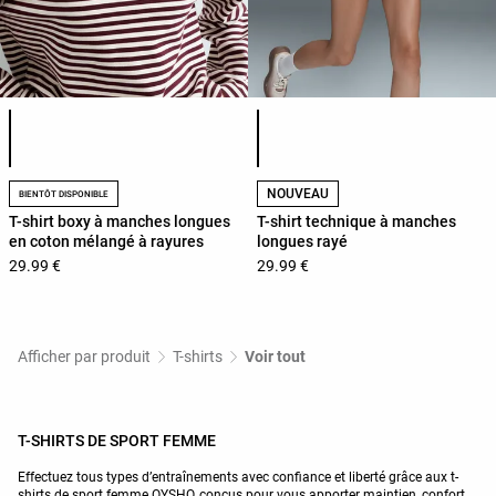
Liste des couleurs du produit
Liste des couleurs du produit
NOUVEAU
BIENTÔT DISPONIBLE
T-shirt boxy à manches longues
T-shirt technique à manches
en coton mélangé à rayures
longues rayé
29.99 €
29.99 €
Afficher par produit
T-shirts
Voir tout
T-SHIRTS DE SPORT FEMME
Effectuez tous types d’entraînements avec confiance et liberté grâce aux t-
shirts de sport femme OYSHO, conçus pour vous apporter maintien, confort