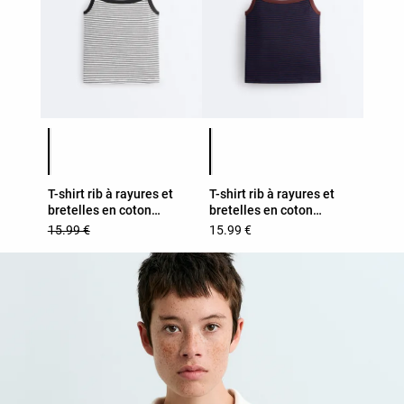
Liste des couleurs du produit
Liste des couleurs du produit
T-shirt rib à rayures et
T-shirt rib à rayures et
bretelles en coton
bretelles en coton
mélangé
mélangé
15.99 €
15.99 €