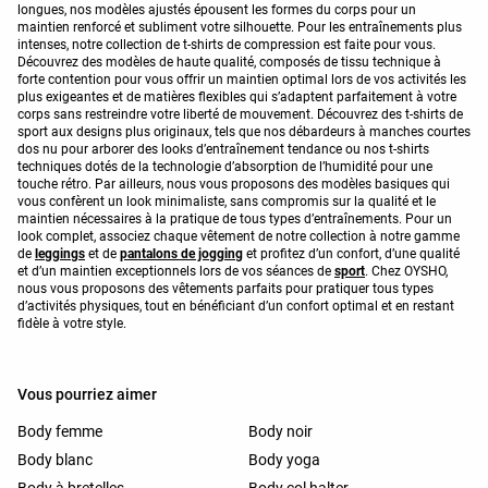
longues, nos modèles ajustés épousent les formes du corps pour un
maintien renforcé et subliment votre silhouette. Pour les entraînements plus
intenses, notre collection de t-shirts de compression est faite pour vous.
Découvrez des modèles de haute qualité, composés de tissu technique à
forte contention pour vous offrir un maintien optimal lors de vos activités les
plus exigeantes et de matières flexibles qui s’adaptent parfaitement à votre
corps sans restreindre votre liberté de mouvement. Découvrez des t-shirts de
sport aux designs plus originaux, tels que nos débardeurs à manches courtes
dos nu pour arborer des looks d’entraînement tendance ou nos t-shirts
techniques dotés de la technologie d’absorption de l’humidité pour une
touche rétro. Par ailleurs, nous vous proposons des modèles basiques qui
vous confèrent un look minimaliste, sans compromis sur la qualité et le
maintien nécessaires à la pratique de tous types d’entraînements. Pour un
look complet, associez chaque vêtement de notre collection à notre gamme
de
leggings
et de
pantalons de jogging
et profitez d’un confort, d’une qualité
et d’un maintien exceptionnels lors de vos séances de
sport
. Chez OYSHO,
nous vous proposons des vêtements parfaits pour pratiquer tous types
d’activités physiques, tout en bénéficiant d’un confort optimal et en restant
fidèle à votre style.
Vous pourriez aimer
Body femme
Body noir
Body blanc
Body yoga
Body à bretelles
Body col halter