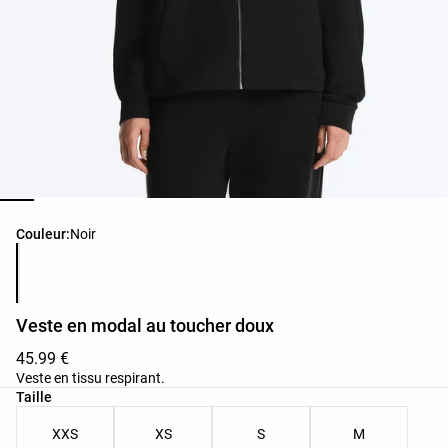
Liste des couleurs du produit
Couleur:
Noir
Veste en modal au toucher doux
45.99 €
Veste en tissu respirant.
Liste des tailles du produit
Taille
XXS
XS
S
M